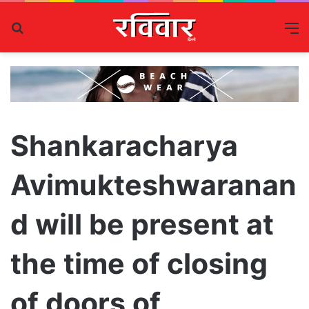
Search
M
for
Shankaracharya
Avimukteshwaranan
d will be present at
the time of closing
of doors of