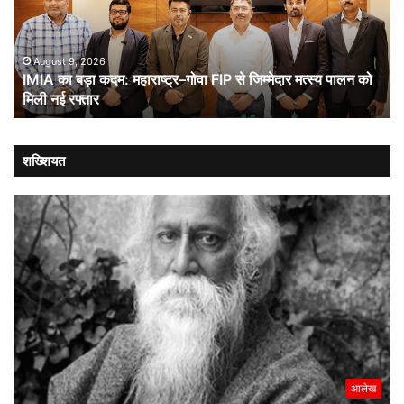
महाराष्ट्र–
ची
गोवा
संब
FIP
से
August 9, 2026
IMIA का बड़ा कदम: महाराष्ट्र–गोवा FIP से जिम्मेदार मत्स्य पालन को
जिम्मेदार
मिली नई रफ्तार
मत्स्य
पालन
को
मिली
शख्शियत
नई
रफ्तार
आलेख