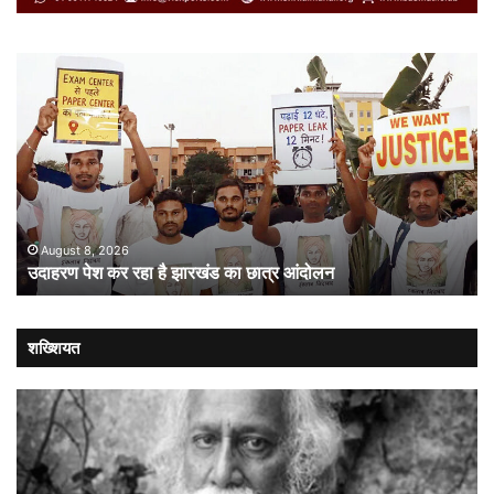
उदाहरण
सं
पेश
में
कर
गत
रहा
औ
है
लोक
झारखंड
:
का
संव
छात्र
की
आंदोलन
संस
August 8, 2026
उदाहरण पेश कर रहा है झारखंड का छात्र आंदोलन
कब
लौट
शख्शियत