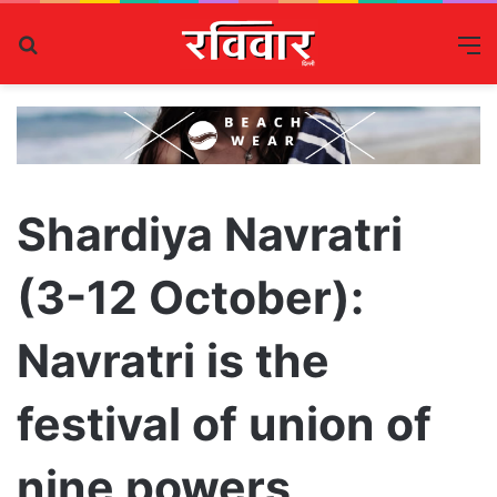
Search
M
for
Shardiya Navratri
(3-12 October):
Navratri is the
festival of union of
nine powers