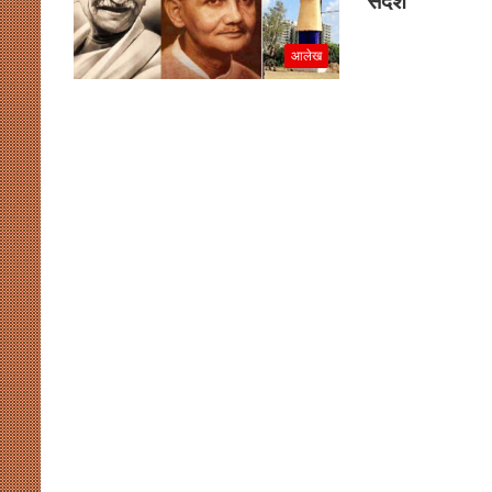
संदेश
आलेख