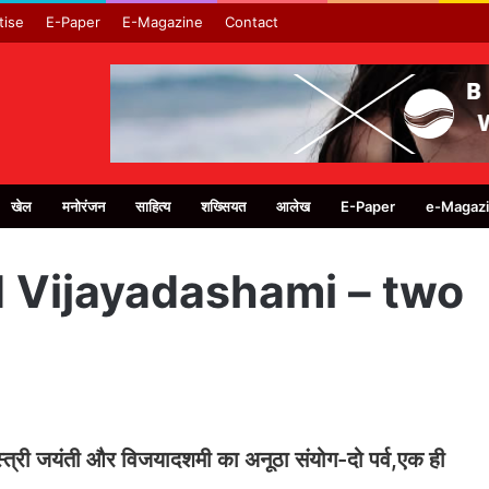
tise
E-Paper
E-Magazine
Contact
खेल
मनोरंजन
साहित्य
शख्सियत
आलेख
E-Paper
e-Magaz
d Vijayadashami – two
स्त्री जयंती और विजयादशमी का अनूठा संयोग-दो पर्व,एक ही