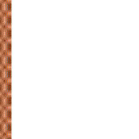
मजबूती
से
चौकसी
जरूरी
:
प्रीतम
सिवाच