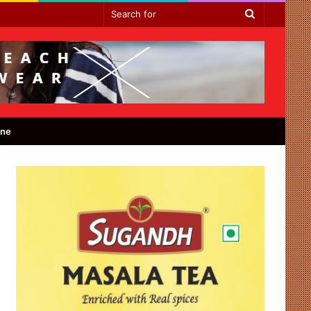
Search
for
ine