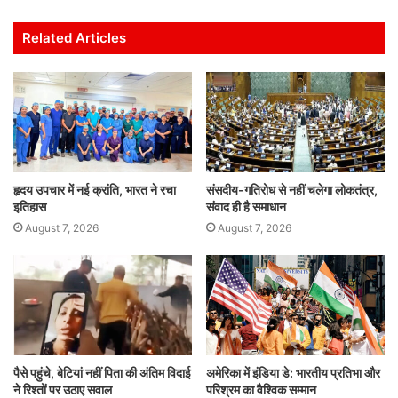
at
c
itt
ai
k
ar
s
e
er
l
e
e
Related Articles
A
b
dI
p
o
n
p
o
k
हृदय उपचार में नई क्रांति, भारत ने रचा
संसदीय-गतिरोध से नहीं चलेगा लोकतंत्र,
इतिहास
संवाद ही है समाधान
August 7, 2026
August 7, 2026
पैसे पहुंचे, बेटियां नहीं पिता की अंतिम विदाई
अमेरिका में इंडिया डे: भारतीय प्रतिभा और
ने रिश्तों पर उठाए सवाल
परिश्रम का वैश्विक सम्मान