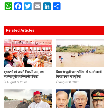
W
F
T
E
Li
S
h
a
w
m
n
h
at
c
itt
ai
k
ar
s
e
er
l
e
e
Related Articles
A
b
dI
p
o
n
p
o
k
ब्राह्मणों को साधने निकली सपा, क्या
शिक्षा से जुड़ी जान जोखिम में डालने वाली
बदलेगा यूपी का सियासी गणित?
चिन्ताजनक मजबूरियां
August 6, 2026
August 6, 2026