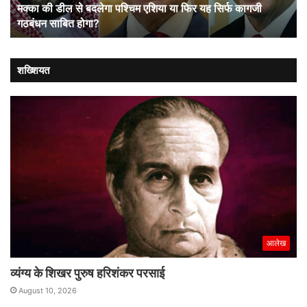
मक्का की डील से बदलेगा पश्चिम एशिया या फिर यह सिर्फ कागजी
फिर
गठबंधन साबित होगा?
यह
सिर्फ
कागजी
गठबंधन
शख्शियत
साबित
होगा?
आलेख
व्यंग्य के शिखर पुरुष हरिशंकर परसाई
August 10, 2026