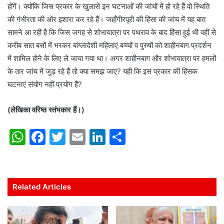
होंगें। क्योंकि जिस प्रकार के खुलासे इन घटनाओं की जांचों में हो रहे हैं वो स्थिति
की गंभीरता की ओर इशारा कर रहे हैं। जहाँगीरपूरी की हिंसा की जांच में यह बात
सामने आ रही है कि जिस जगह से शोभायात्रा पर पथराव के बाद हिंसा हुई थी वहीं से
करीब सात बसों में भरकर बांग्लादेशी महिलाएं बच्चों व पुरुषों को शाहीनबाग प्रदर्शन
में शामिल होने के लिए ले जाया गया था। अगर शाहीनबाग और शोभायात्रा पर हमलों
के तार जांच में जुड़ रहे हैं तो क्या समझ जाए? यही कि इस प्रकार की हिंसक
घटनाएं संयोग नहीं प्रयोग हैं?
(लेखिका वरिष्ठ स्तंभकार हैं।)
W
F
T
E
Li
S
h
a
w
m
n
h
at
c
itt
ai
k
ar
s
e
er
l
e
e
Related Articles
A
b
dI
p
o
n