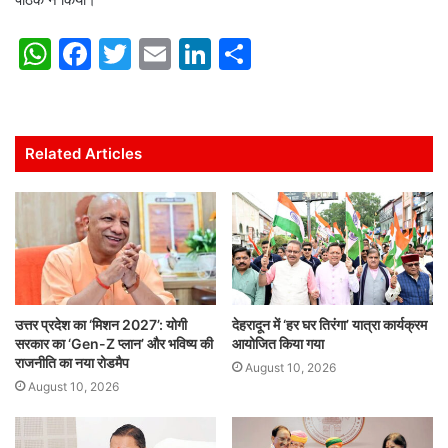
W
F
T
E
Li
S
h
a
w
m
n
h
at
c
itt
ai
k
ar
s
e
er
l
e
e
Related Articles
A
b
dI
p
o
n
p
o
k
उत्तर प्रदेश का ‘मिशन 2027’: योगी
देहरादून में ‘हर घर तिरंगा’ यात्रा कार्यक्रम
सरकार का ‘Gen-Z प्लान’ और भविष्य की
आयोजित किया गया
राजनीति का नया रोडमैप
August 10, 2026
August 10, 2026