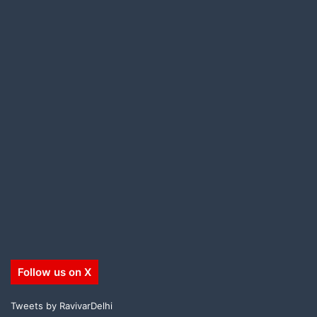
Follow us on X
Tweets by RavivarDelhi