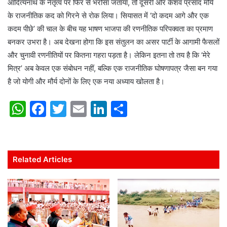
आदित्यनाथ के नेतृत्व पर फिर से भरोसा जताया, तो दूसरी ओर केशव प्रसाद मौर्य
के राजनीतिक कद को गिरने से रोक लिया। सियासत में ‘दो कदम आगे और एक
कदम पीछे’ की चाल के बीच यह भाषण भाजपा की रणनीतिक परिपक्वता का प्रमाण
बनकर उभरा है। अब देखना होगा कि इस संतुलन का असर पार्टी के आगामी फैसलों
और चुनावी रणनीतियों पर कितना गहरा पड़ता है। लेकिन इतना तो तय है कि ‘मेरे
मित्र’ अब केवल एक संबोधन नहीं, बल्कि एक राजनीतिक घोषणापत्र जैसा बन गया
है जो योगी और मौर्य दोनों के लिए एक नया अध्याय खोलता है।
W
F
T
E
Li
S
h
a
w
m
n
h
at
c
itt
ai
k
ar
s
e
er
l
e
e
Related Articles
A
b
dI
p
o
n
p
o
k