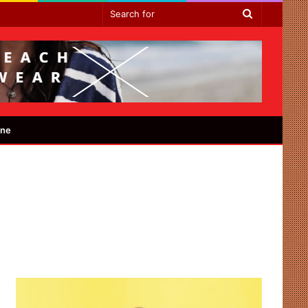
Search
for
ine