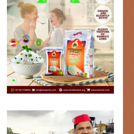
लिसा
रे
की
पहल