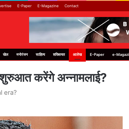
ertise
E-Paper
E-Magazine
Contact
खेल
मनोरंजन
साहित्य
शख्सियत
आलेख
E-Paper
e-Magaz
शुरुआत करेंगे अन्नामलाई?
l era?