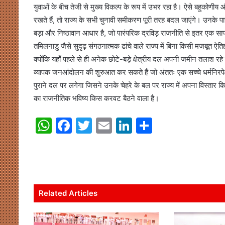
युवाओं के बीच तेजी से मुख्य विकल्प के रूप में उभर रहा है। ऐसे बहुकोण
रखते हैं, तो राज्य के सभी चुनावी समीकरण पूरी तरह बदल जाएंगे। उनके प
बड़ा और निष्ठावान आधार है, जो पारंपरिक द्रविड़ राजनीति से इतर एक साफ
तमिलनाडु जैसे सुदृढ़ संगठनात्मक ढांचे वाले राज्य में बिना किसी मजबूत ऐ
क्योंकि यहाँ पहले से ही अनेक छोटे-बड़े क्षेत्रीय दल अपनी जमीन तलाश रहे 
व्यापक जनआंदोलन की शुरुआत कर सकते हैं जो अंततः एक सच्चे धर्मनिरपे
पुराने दल पर लगेगा जिसने उनके चेहरे के बल पर राज्य में अपना विस्तार क
का राजनीतिक भविष्य किस करवट बैठने वाला है।
W
F
T
E
Li
S
h
a
w
m
n
h
at
c
itt
ai
k
ar
s
e
er
l
e
e
A
b
dI
Related Articles
p
o
n
p
o