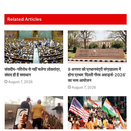
at
c
itt
ai
k
ar
s
e
er
l
e
e
Related Articles
A
b
dI
p
o
n
p
o
k
संसदीय-गतिरोध से नहीं चलेगा लोकतंत्र,
9 अगस्त को प्रधानमंत्री संग्रहालय में
संवाद ही है समाधान
होगा प्रथम ‘दिल्ली गौरव अवार्ड्स-2026’
का भव्य आयोजन
August 7, 2026
August 7, 2026