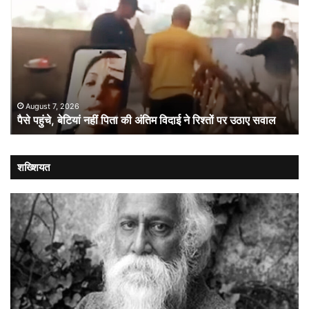
पहुंचे,
का
बेटियां
‘रीव
नहीं
अव
पिता
10
की
इंच
अंतिम
स्क
विदाई
से
ने
प्र
August 7, 2026
पैसे पहुंचे, बेटियां नहीं पिता की अंतिम विदाई ने रिश्तों पर उठाए सवाल
रिश्तों
बा
पर
पर
उठाए
बड़
सवाल
दांव
शख्शियत