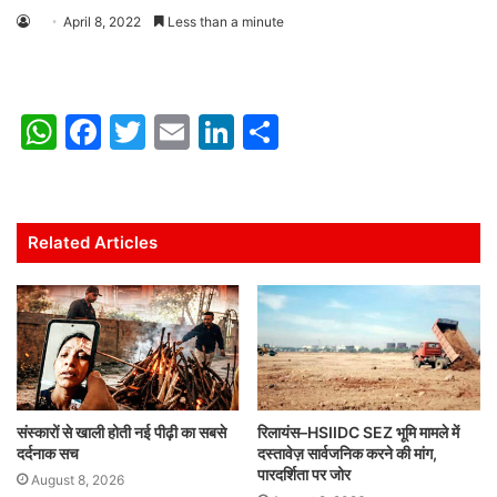
April 8, 2022
Less than a minute
W
F
T
E
Li
S
h
a
w
m
n
h
at
c
itt
ai
k
ar
s
e
er
l
e
e
Related Articles
A
b
dI
p
o
n
p
o
k
संस्कारों से खाली होती नई पीढ़ी का सबसे
रिलायंस–HSIIDC SEZ भूमि मामले में
दर्दनाक सच
दस्तावेज़ सार्वजनिक करने की मांग,
पारदर्शिता पर जोर
August 8, 2026