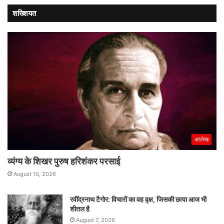
गठबंधन
शख्शियत
साबित
होगा?
आलेख
व्यंग्य के शिखर पुरुष हरिशंकर परसाई
August 10, 2026
रवींद्रनाथ टैगोर: विचारों का वह वृक्ष, जिसकी छाया आज भी
शीतल है
August 7, 2026