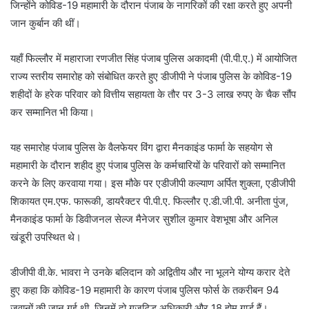
जिन्होंने कोविड-19 महामारी के दौरान पंजाब के नागरिकों की रक्षा करते हुए अपनी
जान कुर्बान की थीं।
यहाँ फिल्लौर में महाराजा रणजीत सिंह पंजाब पुलिस अकादमी (पी.पी.ए.) में आयोजित
राज्य स्तरीय समारोह को संबोधित करते हुए डीजीपी ने पंजाब पुलिस के कोविड-19
शहीदों के हरेक परिवार को वित्तीय सहायता के तौर पर 3-3 लाख रुपए के चैक सौंप
कर सम्मानित भी किया।
यह समारोह पंजाब पुलिस के वैलफेयर विंग द्वारा मैनकाइंड फार्मा के सहयोग से
महामारी के दौरान शहीद हुए पंजाब पुलिस के कर्मचारियों के परिवारों को सम्मानित
करने के लिए करवाया गया। इस मौके पर एडीजीपी कल्याण अर्पित शुक्ला, एडीजीपी
शिकायत एम.एफ. फारूकी, डायरैक्टर पी.पी.ए. फिल्लौर ए.डी.जी.पी. अनीता पुंज,
मैनकाइंड फार्मा के डिवीजनल सेल्ज मैनेजर सुशील कुमार वेशभूषा और अनिल
खंडूरी उपस्थित थे।
डीजीपी वी.के. भावरा ने उनके बलिदान को अद्वितीय और ना भूलने योग्य करार देते
हुए कहा कि कोविड-19 महामारी के कारण पंजाब पुलिस फोर्स के तकरीबन 94
जवानों की जान गई थी, जिनमें दो गज़टिड अधिकारी और 18 होम गार्ड हैं।