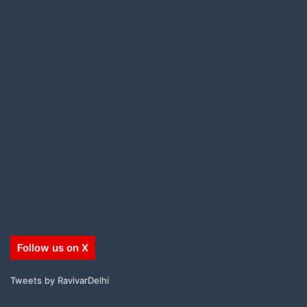
Follow us on X
Tweets by RavivarDelhi