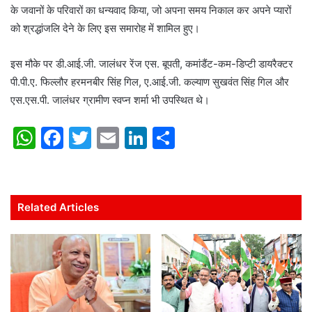
के जवानों के परिवारों का धन्यवाद किया, जो अपना समय निकाल कर अपने प्यारों
को श्रद्धांजलि देने के लिए इस समारोह में शामिल हुए।
इस मौके पर डी.आई.जी. जालंधर रेंज एस. बूपती, कमांडैंट-कम-डिप्टी डायरैक्टर
पी.पी.ए. फिल्लौर हरमनबीर सिंह गिल, ए.आई.जी. कल्याण सुखवंत सिंह गिल और
एस.एस.पी. जालंधर ग्रामीण स्वप्न शर्मा भी उपस्थित थे।
W
F
T
E
Li
S
h
a
w
m
n
h
at
c
itt
ai
k
ar
s
e
er
l
e
e
Related Articles
A
b
dI
p
o
n
p
o
k