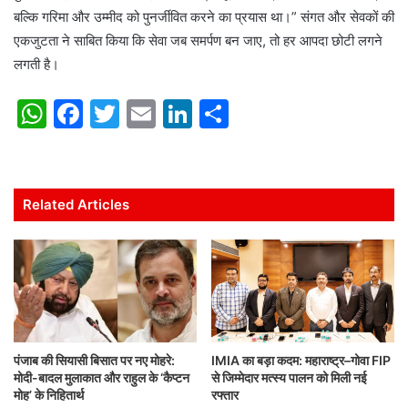
बल्कि गरिमा और उम्मीद को पुनर्जीवित करने का प्रयास था।” संगत और सेवकों की
एकजुटता ने साबित किया कि सेवा जब समर्पण बन जाए, तो हर आपदा छोटी लगने
लगती है।
W
F
T
E
Li
S
h
a
w
m
n
h
at
c
itt
ai
k
ar
s
e
er
l
e
e
Related Articles
A
b
dI
p
o
n
p
o
k
पंजाब की सियासी बिसात पर नए मोहरे:
IMIA का बड़ा कदम: महाराष्ट्र–गोवा FIP
मोदी-बादल मुलाकात और राहुल के ‘कैप्टन
से जिम्मेदार मत्स्य पालन को मिली नई
मोह’ के निहितार्थ
रफ्तार