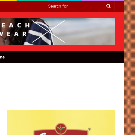
Search
for
ine