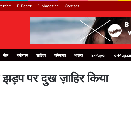
ertise
E-Paper
E-Magazine
Contact
खेल
मनोरंजन
साहित्य
शख्सियत
आलेख
E-Paper
e-Magaz
हुई झड़प पर दुख ज़ाहिर किया