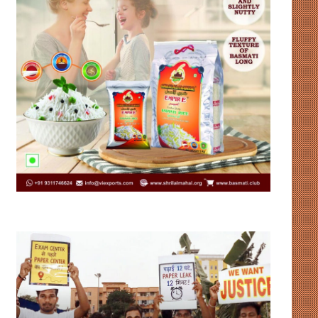
उदाहरण
संसद
पेश
में
कर
गतिरोध
रहा
और
है
लोकतंत्र
झारखंड
: