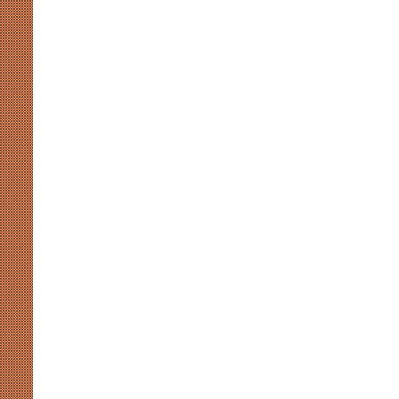
मुखर
योगी
और
अखिलेश
की
सियासी