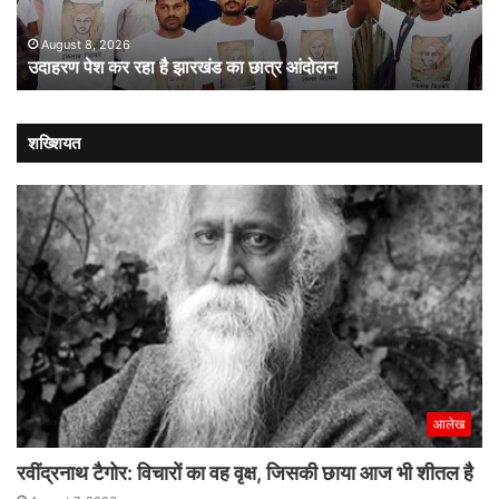
छात्र
की
आंदोलन
संस
August 8, 2026
उदाहरण पेश कर रहा है झारखंड का छात्र आंदोलन
कब
लौट
शख्शियत
आलेख
रवींद्रनाथ टैगोर: विचारों का वह वृक्ष, जिसकी छाया आज भी शीतल है