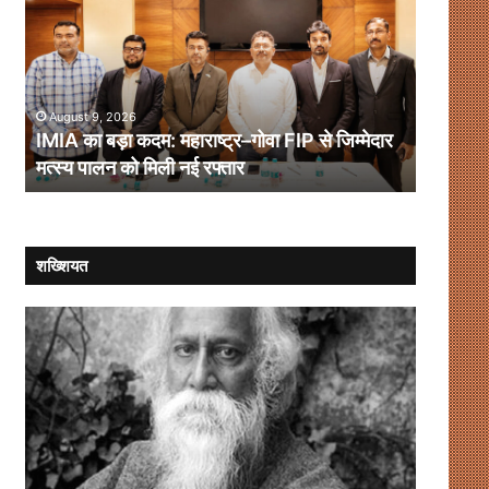
बड़ा
और
कदम:
भारत-
महाराष्ट्र–
चीन
गोवा
संबंध
FIP
August 9, 2026
से
IMIA का बड़ा कदम: महाराष्ट्र–गोवा FIP से जिम्मेदार
जिम्मेदार
August 
मत्स्य पालन को मिली नई रफ्तार
कार्टोग्
मत्स्य
पालन
को
मिली
नई
शख्शियत
रफ्तार