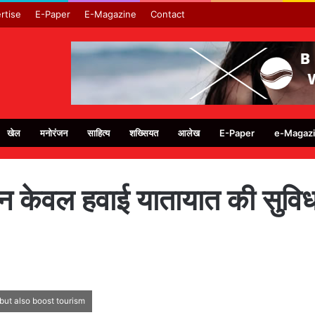
rtise
E-Paper
E-Magazine
Contact
खेल
मनोरंजन
साहित्य
शख्सियत
आलेख
E-Paper
e-Magaz
 न केवल हवाई यातायात की सुविधा
, but also boost tourism