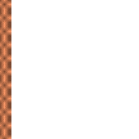
पंजाब
की