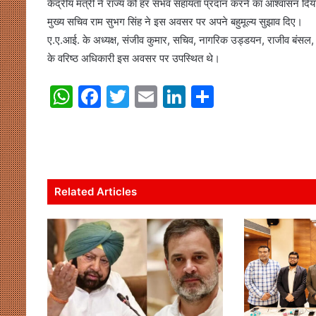
केंद्रीय मंत्री ने राज्य को हर संभव सहायता प्रदान करने का आश्वासन दि
मुख्य सचिव राम सुभग सिंह ने इस अवसर पर अपने बहुमूल्य सुझाव दिए।
ए.ए.आई. के अध्यक्ष, संजीव कुमार, सचिव, नागरिक उड्डयन, राजीव बंसल
के वरिष्ठ अधिकारी इस अवसर पर उपस्थित थे।
W
F
T
E
Li
S
h
a
w
m
n
h
at
c
itt
ai
k
ar
s
e
er
l
e
e
A
b
dI
Related Articles
p
o
n
p
o
k