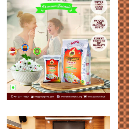
IMIA
कार्टोग्राफिक
का
कूटनीति