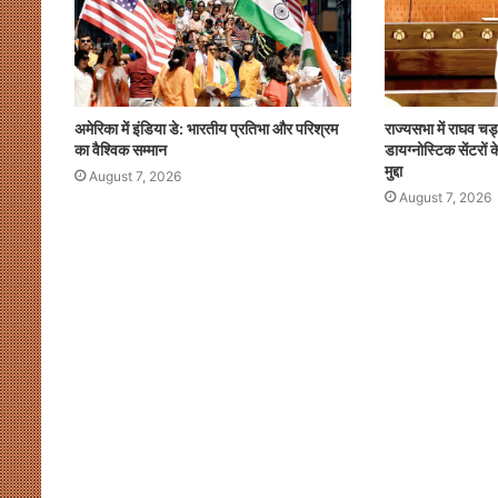
हॉकी
एशिया
कप
August 7, 2026
2026
 संग्रहालय में होगा प्रथम
खाईदम चानू महिला जूनियर हॉकी एशिय
में
स-2026’ का भव्य आयोजन
होंगी भारत की कप्तान
अमेरिका में इंडिया डे: भारतीय प्रतिभा और परिश्रम
राज्यसभा में राघव चड
होंगी
का वैश्विक सम्मान
डायग्नोस्टिक सेंटरो
भारत
मुद्दा
की
August 7, 2026
August 7, 2026
कप्तान