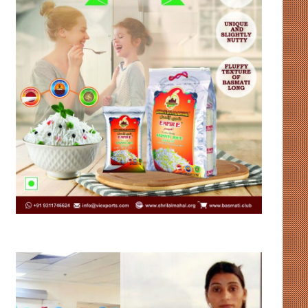
भारत
संसदीय-
को
गतिरोध
हॉकी
से
विश्व
नहीं