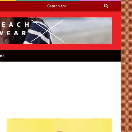
Search
for
ine