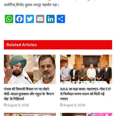
धलोरिया,विनोद कुमार भरपूर सहयोग रहा।
W
F
T
E
Li
S
h
a
w
m
n
h
at
c
itt
ai
k
ar
s
e
er
l
e
e
Related Articles
A
b
dI
p
o
n
p
o
k
पंजाब की सियासी बिसात पर नए मोहरे:
IMIA का बड़ा कदम: महाराष्ट्र–गोवा FIP
मोदी-बादल मुलाकात और राहुल के ‘कैप्टन
से जिम्मेदार मत्स्य पालन को मिली नई
मोह’ के निहितार्थ
रफ्तार
August 9, 2026
August 9, 2026