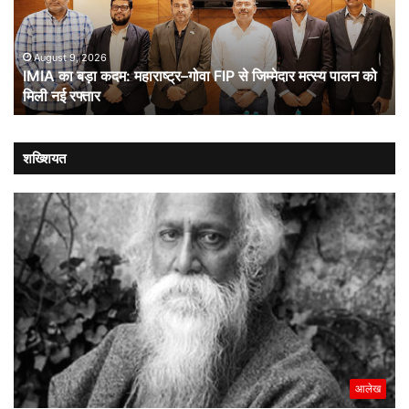
गोवा
संब
FIP
से
August 9, 2026
IMIA का बड़ा कदम: महाराष्ट्र–गोवा FIP से जिम्मेदार मत्स्य पालन को
जिम्मेदार
मिली नई रफ्तार
मत्स्य
पालन
को
मिली
शख्शियत
नई
रफ्तार
आलेख