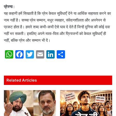
प्रेरणा :
यह कहानी हमें सिखाती है कि प्रेम केवल सुविधाएँ देने या आर्थिक सहायता करने का
नाम नहीं है। सच्चा प्रेम सम्मान, मधुर व्यवहार, संवेदनशीलता और अपनेपन से
प्रकट होता है। हमारे शब्द कभी-कभी ऐसे घाव दे देते हैं जिन्हें दुनिया की कोई दवा
नहीं भर सकती। इसलिए अपने माता-पिता और प्रियजनों को केवल सुविधाएँ ही
नहीं, बल्कि प्रेम और सम्मान भी दें।
W
F
T
E
Li
S
h
a
w
m
n
h
at
c
itt
ai
k
ar
s
e
er
l
e
e
Related Articles
A
b
dI
p
o
n
p
o
k