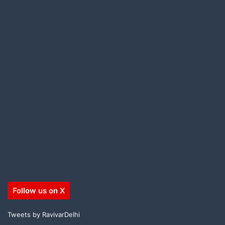
Follow us on X
Tweets by RavivarDelhi