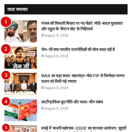
ताज़ा समाचार
पंजाब की सियासी बिसात पर नए मोहरे: मोदी-बादल मुलाकात
और राहुल के ‘कैप्टन मोह’ के निहितार्थ
August 9, 2026
जेन-जी क्या भारतीय राजनीतिज्ञों की सोच बदल रही है
August 9, 2026
IMIA का बड़ा कदम: महाराष्ट्र–गोवा FIP से जिम्मेदार मत्स्य
पालन को मिली नई रफ्तार
August 9, 2026
कार्टोग्राफिक कूटनीति और भारत-चीन संबंध
August 9, 2026
वसई में ‘कजरी महोत्सव-2026’ का शानदार आयोजन, सुश्री