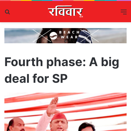
Search
M
for
Fourth phase: A big
deal for SP