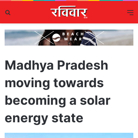
Search
M
for
Madhya Pradesh
moving towards
becoming a solar
energy state