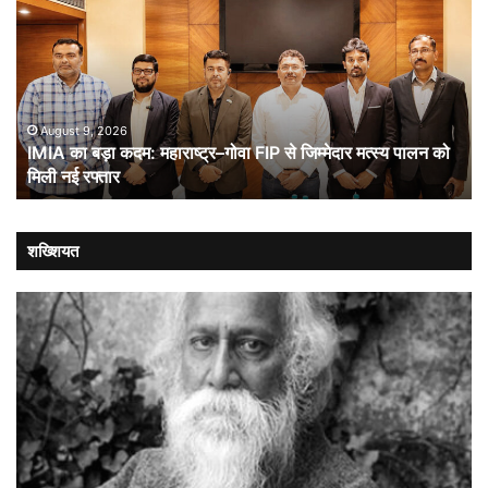
बड़ा
औ
कदम:
भा
महाराष्ट्र–
ची
गोवा
संब
FIP
से
August 9, 2026
IMIA का बड़ा कदम: महाराष्ट्र–गोवा FIP से जिम्मेदार मत्स्य पालन को
जिम्मेदार
मिली नई रफ्तार
मत्स्य
पालन
को
मिली
शख्शियत
नई
रफ्तार