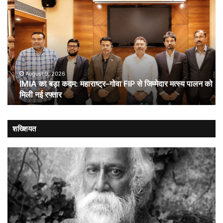
IMIA
कार
का
कूट
बड़ा
औ
कदम:
भा
महाराष्ट्र–
ची
गोवा
संब
FIP
से
August 9, 2026
IMIA का बड़ा कदम: महाराष्ट्र–गोवा FIP से जिम्मेदार मत्स्य पालन को
जिम्मेदार
मिली नई रफ्तार
मत्स्य
पालन
को
मिली
शख्शियत
नई
रफ्तार