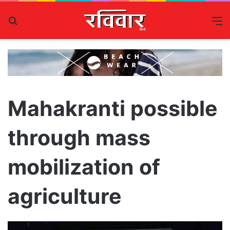
Search
M
for
Mahakranti possible
through mass
mobilization of
agriculture