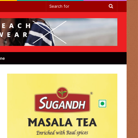
Search
for
ine