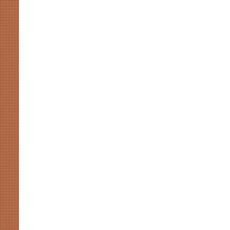
मुखर
योगी
और
अखिलेश
की
सियासी
कसमकस
August 8, 2026
र पर नाराजगी के सियासी मायने
मुखर योगी और अखिलेश की सियासी