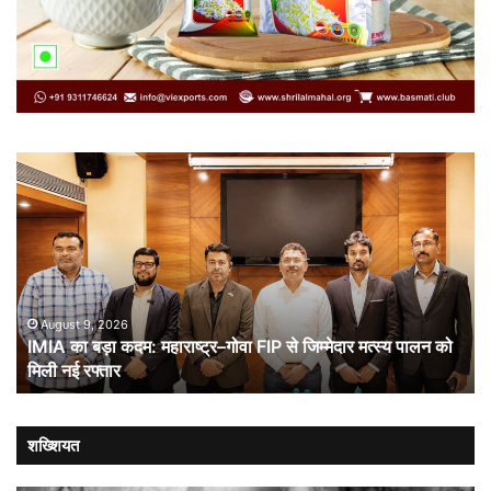
IMIA
कार
का
कूट
बड़ा
औ
कदम:
भा
महाराष्ट्र–
ची
गोवा
संब
FIP
से
August 9, 2026
IMIA का बड़ा कदम: महाराष्ट्र–गोवा FIP से जिम्मेदार मत्स्य पालन को
जिम्मेदार
मिली नई रफ्तार
मत्स्य
पालन
को
मिली
शख्शियत
नई
रफ्तार