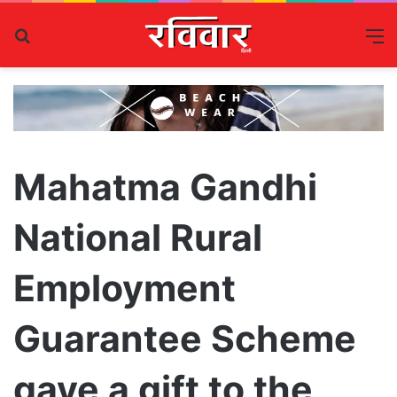
Search
M
for
Mahatma Gandhi
National Rural
Employment
Guarantee Scheme
gave a gift to the