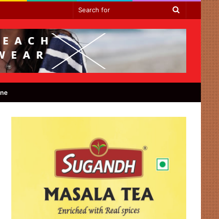
Search
for
ine