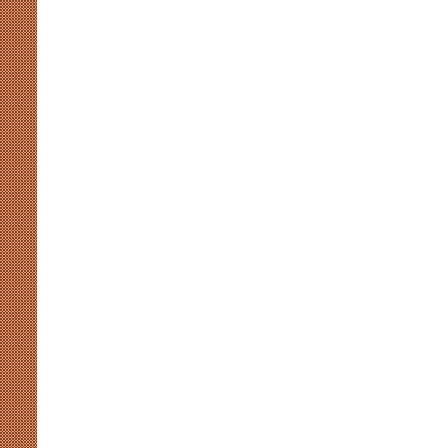
मुखर
योगी
और
अखिलेश
की
सियासी
कसमकस
August 8, 2026
र पर नाराजगी के सियासी मायने
मुखर योगी और अखिलेश की सियासी