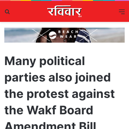
Search
M
for
Many political
parties also joined
the protest against
the Wakf Board
Amendment Bill