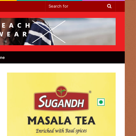
Search
for
ine