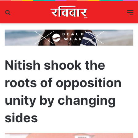
Search
M
for
Nitish shook the
roots of opposition
unity by changing
sides