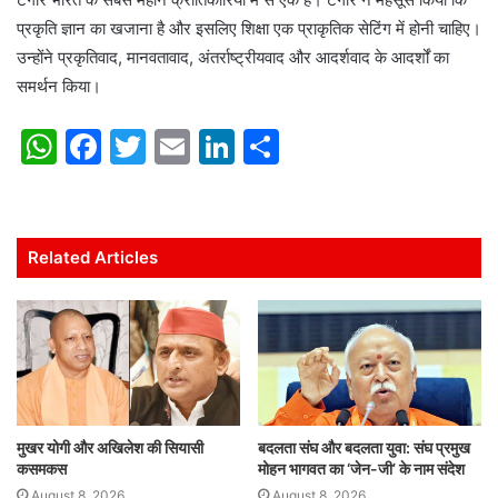
प्रकृति ज्ञान का खजाना है और इसलिए शिक्षा एक प्राकृतिक सेटिंग में होनी चाहिए।
उन्होंने प्रकृतिवाद, मानवतावाद, अंतर्राष्ट्रीयवाद और आदर्शवाद के आदर्शों का
समर्थन किया।
W
F
T
E
Li
S
h
a
w
m
n
h
at
c
itt
ai
k
ar
s
e
er
l
e
e
Related Articles
A
b
dI
p
o
n
p
o
k
मुखर योगी और अखिलेश की सियासी
बदलता संघ और बदलता युवा: संघ प्रमुख
कसमकस
मोहन भागवत का ‘जेन-जी’ के नाम संदेश
August 8, 2026
August 8, 2026