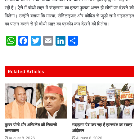
रही है। ऐसे में चौथी लहर में संक्रमण का हल्‍का फुल्‍का असर ही लोगों पर देखने को
मिलेगा। उन्‍होंने बताया कि मास्‍क, सैनिटाइजर और कोविड से जुड़ी सभी गाइडलाइन
का पालन करने से ही चौथी लहर का प्रकोप कम देखने को मिलेगा।
W
F
T
E
Li
S
h
a
w
m
n
h
at
c
itt
ai
k
ar
s
e
er
l
e
e
Related Articles
A
b
dI
p
o
n
p
o
k
मुखर योगी और अखिलेश की सियासी
उदाहरण पेश कर रहा है झारखंड का छात्र
कसमकस
आंदोलन
August 8, 2026
August 8, 2026