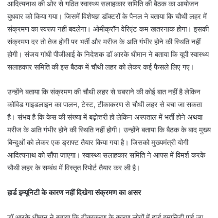
आदित्‍यनाथ की ओर से गठित स्वास्थ्य सलाहकार समिति की बैठक का आयोजन
बुधवार को किया गया। जिसमें विशेषज्ञ डॉक्‍टरों के पैनल ने बताया कि चौथी लहर में
संक्रमण का स्‍वरूप नहीं बदलेगा। ओमीक्रॉन वेरिएंट कम खतरनाक होगा। इसकी
संक्रमण दर तो तेज होगी पर भर्ती और मरीज के अति गंभीर होने की स्थिति नहीं
होगी। संजय गांधी पीजीआई के निदेशक डॉ आरके धीमान ने बताया कि यूपी स्वास्थ्य
सलाहकार समिति की इस बैठक में चौथी लहर को लेकर कई फैसले लिए गए।
उन्‍होंने बताया कि संक्रमण की चौथी लहर से घबराने की कोई बात नहीं है लेकिन
कोविड गाइडलाइन का पालन, टेस्‍ट, टीकाकरण से चौथी लहर से बचा जा स‍कता
है। संभव है कि केस की संख्या में बढ़ोत्तरी हो लेकिन अस्पताल में भर्ती होने अथवा
मरीज के अति गंभीर होने की स्थिति नहीं होगी। उन्‍होंने बताया कि बैठक के बाद मुख्‍य
बिन्‍दुओं को लेकर एक ड्राफ्ट तैयार किया गया है। जिसको मुख्‍यमंत्री योगी
आदित्‍यनाथ को सौंपा जाएगा। स्वास्थ्य सलाहकार समिति ने आपस में विमर्श करके
चौथी लहर के सम्बंध में विस्तृत रिपोर्ट तैयार कर ली है।
हार्ड इम्‍यूनिटी के कारण नहीं दिखेगा संक्रमण का असर
डॉ आरके धीमान ने बताया कि टीकाकरण के कारण लोगों में हार्ड इम्‍यूनिटी पाई जा