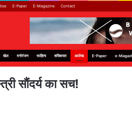
tise
E-Paper
E-Magazine
Contact
खेल
मनोरंजन
साहित्य
शख्सियत
आलेख
E-Paper
e-Magaz
्री सौंदर्य का सच!