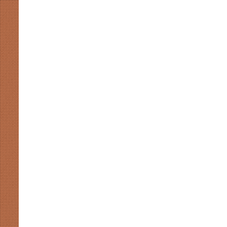
संसदीय-
गतिरोध
से
नहीं
चलेगा