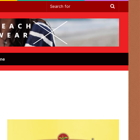
Search
for
ine