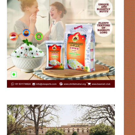
पैसे
ओनिडा
पहुंचे,
का
बेटियां
‘रीवायर्ड’
नहीं
अवतार,
पिता
100-