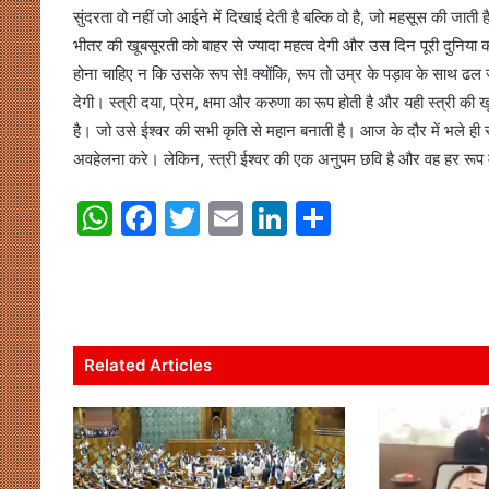
सुंदरता वो नहीं जो आईने में दिखाई देती है बल्कि वो है, जो महसूस की ज
भीतर की खूबसूरती को बाहर से ज्यादा महत्व देगी और उस दिन पूरी दुनिया की
होना चाहिए न कि उसके रूप से! क्योंकि, रूप तो उम्र के पड़ाव के साथ ढल जात
देगी। स्त्री दया, प्रेम, क्षमा और करुणा का रूप होती है और यही स्त्री की
है। जो उसे ईश्वर की सभी कृति से महान बनाती है। आज के दौर में भले ही 
अवहेलना करे। लेकिन, स्त्री ईश्वर की एक अनुपम छवि है और वह हर रूप में स
W
F
T
E
Li
S
h
a
w
m
n
h
at
c
itt
ai
k
ar
s
e
er
l
e
e
A
b
dI
Related Articles
p
o
n
p
o
k