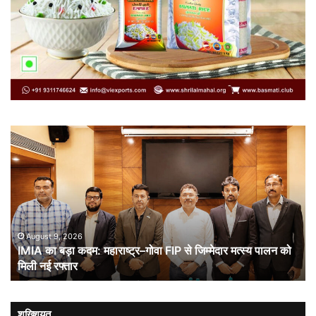
IMIA
कार
का
कूट
बड़ा
औ
कदम:
भा
महाराष्ट्र–
ची
गोवा
संब
FIP
से
August 9, 2026
IMIA का बड़ा कदम: महाराष्ट्र–गोवा FIP से जिम्मेदार मत्स्य पालन को
जिम्मेदार
मिली नई रफ्तार
मत्स्य
पालन
को
मिली
शख्शियत