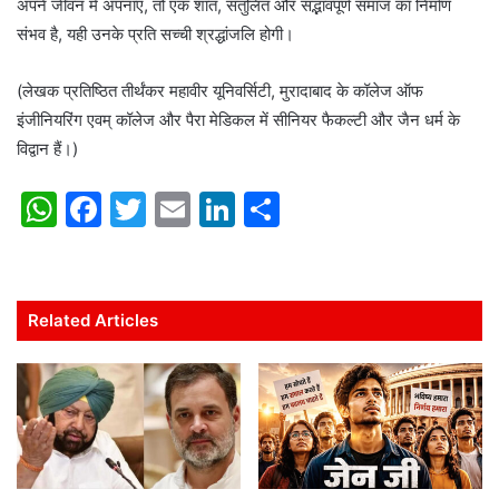
अपने जीवन में अपनाएं, तो एक शांत, संतुलित और सद्भावपूर्ण समाज का निर्माण
संभव है, यही उनके प्रति सच्ची श्रद्धांजलि होगी।
(लेखक प्रतिष्ठित तीर्थंकर महावीर यूनिवर्सिटी, मुरादाबाद के कॉलेज ऑफ
इंजीनियरिंग एवम् कॉलेज और पैरा मेडिकल में सीनियर फैकल्टी और जैन धर्म के
विद्वान हैं।)
W
F
T
E
Li
S
h
a
w
m
n
h
at
c
itt
ai
k
ar
s
e
er
l
e
e
Related Articles
A
b
dI
p
o
n
p
o
k