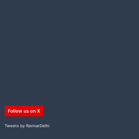
Follow us on X
Tweets by RavivarDelhi