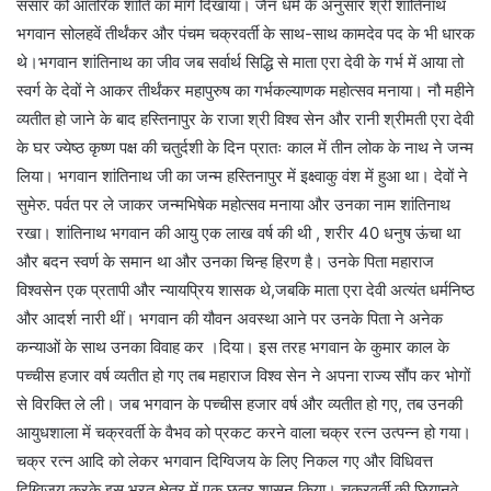
संसार को आंतरिक शांति का मार्ग दिखाया। जैन धर्म के अनुसार श्री शांतिनाथ
भगवान सोलहवें तीर्थंकर और पंचम चक्रवर्ती के साथ-साथ कामदेव पद के भी धारक
थे।भगवान शांतिनाथ का जीव जब सर्वार्थ सिद्धि से माता एरा देवी के गर्भ में आया तो
स्वर्ग के देवों ने आकर तीर्थंकर महापुरुष का गर्भकल्याणक महोत्सव मनाया। नौ महीने
व्यतीत हो जाने के बाद हस्तिनापुर के राजा श्री विश्व सेन और रानी श्रीमती एरा देवी
के घर ज्येष्ठ कृष्ण पक्ष की चतुर्दशी के दिन प्रातः काल में तीन लोक के नाथ ने जन्म
लिया। भगवान शांतिनाथ जी का जन्म हस्तिनापुर में इक्ष्वाकु वंश में हुआ था। देवों ने
सुमेरु. पर्वत पर ले जाकर जन्मभिषेक महोत्सव मनाया और उनका नाम शांतिनाथ
रखा। शांतिनाथ भगवान की आयु एक लाख वर्ष की थी , शरीर 40 धनुष ऊंचा था
और बदन स्वर्ण के समान था और उनका चिन्ह हिरण है। उनके पिता महाराज
विश्वसेन एक प्रतापी और न्यायप्रिय शासक थे,जबकि माता एरा देवी अत्यंत धर्मनिष्ठ
और आदर्श नारी थीं। भगवान की यौवन अवस्था आने पर उनके पिता ने अनेक
कन्याओं के साथ उनका विवाह कर ।दिया। इस तरह भगवान के कुमार काल के
पच्चीस हजार वर्ष व्यतीत हो गए तब महाराज विश्व सेन ने अपना राज्य सौंप कर भोगों
से विरक्ति ले ली। जब भगवान के पच्चीस हजार वर्ष और व्यतीत हो गए, तब उनकी
आयुधशाला में चक्रवर्ती के वैभव को प्रकट करने वाला चक्र रत्न उत्पन्न हो गया।
चक्र रत्न आदि को लेकर भगवान दिग्विजय के लिए निकल गए और विधिवत्त
दिग्विजय करके इस भरत क्षेत्र में एक छत्र शासन किया। चक्रवर्ती की छियानवे