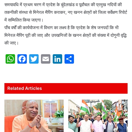
समयावधि में प्रथम चरण में प्रदेश के बुंदेलखंड व पूर्वांचल की प्रमुख नदियों की
तकनीकी संस्था से मिनेरल मैपिंग कराकर, नए खनन क्षेत्रों को जिला सर्वेक्षण रिपोर्ट
में सम्मिलित किया जाएगा।
पाँच वर्षों की कार्ययोजना में विभाग का लक्ष्य है कि प्रदेश के शेष जनपदों कि भी
मिनेरल मैपिंग पूरी की जाए और उपखनिजों के खनन क्षेत्रों की संख्या में दोगुनी वृद्धि
की जाए।
W
F
T
E
Li
S
h
a
w
m
n
h
at
c
itt
ai
k
ar
s
e
er
l
e
e
Related Articles
A
b
dI
p
o
n
p
o
k