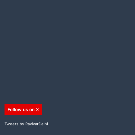
Follow us on X
Tweets by RavivarDelhi