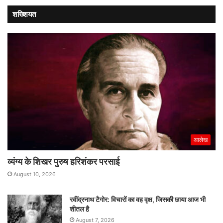
कागजी
गठबंधन
शख्शियत
साबित
होगा?
आलेख
व्यंग्य के शिखर पुरुष हरिशंकर परसाई
August 10, 2026
रवींद्रनाथ टैगोर: विचारों का वह वृक्ष, जिसकी छाया आज भी
शीतल है
August 7, 2026