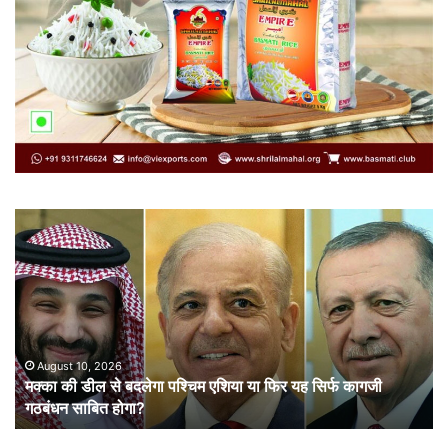
मक्का
तिर
की
राष्
डील
की
से
आन
बदलेगा
बान
पश्चिम
औ
एशिया
शा
या
August 10, 2026
मक्का की डील से बदलेगा पश्चिम एशिया या फिर यह सिर्फ कागजी
फिर
गठबंधन साबित होगा?
यह
सिर्फ