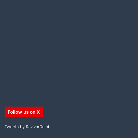
Follow us on X
Tweets by RavivarDelhi