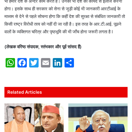
भी हमारे देश के अन्दर काम करते हैं। उनका भी देश को कायदे से इलाज करना
होगा। इसके साथ ही सरकार को सेना से जुड़ी कोई भी जानकारी आरटीआई के
माध्यम से देने से पहले सोचना होगा कि कहीं देश की सुरक्षा से संबंधित जानकारी तो
किसी राष्ट्र विरोधी तत्व को नहीं दी जा रही है। इस तरह के आर.टी.आई. पूछने
वालों के व्यक्तिगत चरित्र और पृष्ठभूमि की भी जाँच होना जरूरी लगता है I
(लेखक वरिष्ठ संपादक, स्तंभकार और पूर्व सांसद हैं)
W
F
T
E
Li
S
h
a
w
m
n
h
at
c
itt
ai
k
ar
s
e
er
l
e
e
Related Articles
A
b
dI
p
o
n
p
o
k