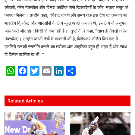
कोहली, ग्लेन मैक्सवेल और दिनेश कार्तिक जैसे खिलाड़ियों के कोर ‘नेतृत्व समूह’ से
फायदा मिलेगा। उन्होंने कहा, ‘‘विराट काफी लंबे समय तक इस देश का कप्तान था।
भारतीय क्रिकेट और आरसीबी के लिये बहुत अच्छे कप्तान थे, इसलिये वो अनुभव,
जानकारी और ज्ञान किसी से कम नहीं है।’’ डुप्लेसी ने कहा, ‘‘साथ ही मैक्सी (ग्लेन
मैक्सवेल)। उन्होंने काफी मैचों में कप्तानी की है, विशेषकर टी20 क्रिकेट में।
इसलिये उनकी रणनीति बनाने का तरीका और आइडिया बहुत ही अहम हैं और साथ
ही दिनेश कार्तिक के भी।’’
W
F
T
E
Li
S
h
a
w
m
n
h
at
c
itt
ai
k
ar
s
e
er
l
e
e
Related Articles
A
b
dI
p
o
n
p
o