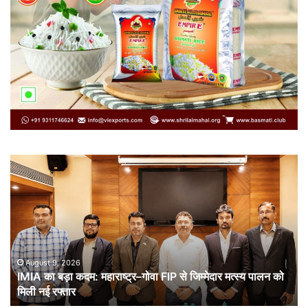
IMIA
कार
का
कूट
बड़ा
औ
कदम:
भा
महाराष्ट्र–
ची
गोवा
संब
FIP
से
August 9, 2026
IMIA का बड़ा कदम: महाराष्ट्र–गोवा FIP से जिम्मेदार मत्स्य पालन को
जिम्मेदार
मिली नई रफ्तार
मत्स्य
पालन