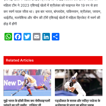
महिला टीम ने 2023 एशियाई खेलो में श्रीलंका को फाइनल मेरु 19 रन से हरा
कर स्वर्ण पदक जीता था। इस बार भारत, बांग्लादेश, पाकिस्तान, श्रीलंका, जापान,
थाईलैंड, मलयेशिया और चीन की टीमें एशियाई खेलों में महिला क्रिकेट में स्वर्ण की
होड़ में होंगी
W
F
T
E
Li
S
h
a
w
m
n
h
at
c
itt
ai
k
ar
s
e
er
l
e
e
Related Articles
A
b
dI
p
o
n
p
o
k
मुझे भारत के हॉकी विश्व कप सेमीफाइनलमें
पड्डीकल के शतक और रवींद्र जडेजा के
पहुंचने का पूरी उम्मीद : राजिंदर सी
अर्द्धशतक से भारत का बढ़िया जवाब