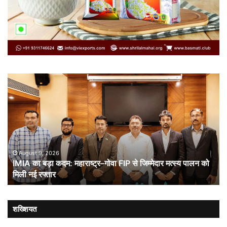
IMIA
कार
का
कूट
बड़ा
औ
कदम:
भा
महाराष्ट्र–
ची
गोवा
संब
FIP
से
August 9, 2026
IMIA का बड़ा कदम: महाराष्ट्र–गोवा FIP से जिम्मेदार मत्स्य पालन को
जिम्मेदार
मिली नई रफ्तार
मत्स्य
पालन
को
मिली
शख्शियत
नई