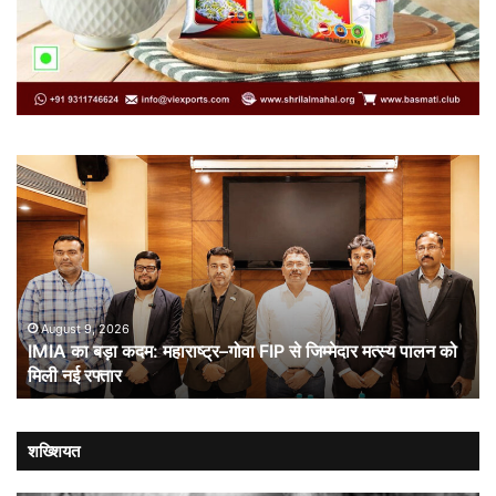
IMIA
कार
का
कूट
बड़ा
औ
कदम:
भा
महाराष्ट्र–
ची
गोवा
संब
FIP
से
August 9, 2026
IMIA का बड़ा कदम: महाराष्ट्र–गोवा FIP से जिम्मेदार मत्स्य पालन को
जिम्मेदार
मिली नई रफ्तार
मत्स्य
पालन
को
मिली
शख्शियत
नई
रफ्तार