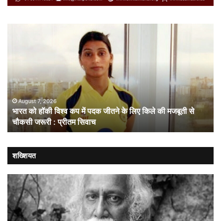
भारत
सं
को
गत
हॉकी
से
विश्व
नहीं
कप
चल
में
लोक
पदक
संव
जीतने
ही
August 7, 2026
भारत को हॉकी विश्व कप में पदक जीतने के लिए किले की मजबूती से
के
है
चौकसी जरूरी : प्रीतम सिवाच
लिए
सम
किले
की
मजबूती
शख्शियत
से
चौकसी
जरूरी
:
प्रीतम
सिवाच