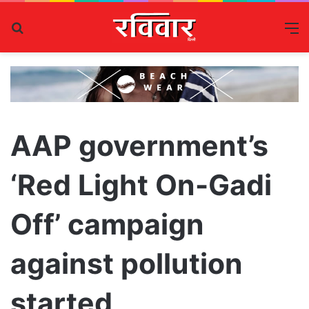
Search
M
for
AAP government’s
‘Red Light On-Gadi
Off’ campaign
against pollution
started