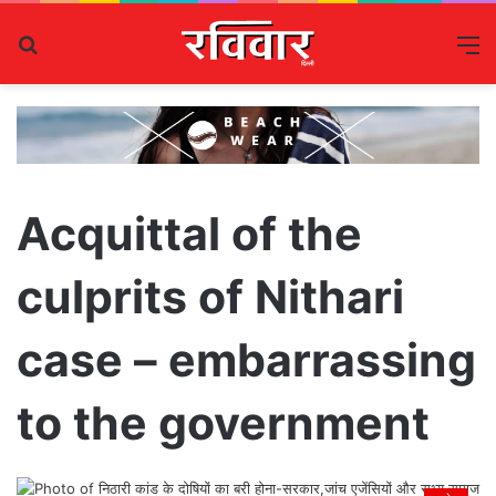
Search
M
for
Acquittal of the
culprits of Nithari
case – embarrassing
to the government