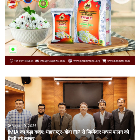
IMIA
कार
का
कूट
बड़ा
औ
कदम:
भा
महाराष्ट्र–
ची
गोवा
संब
FIP
से
August 9, 2026
IMIA का बड़ा कदम: महाराष्ट्र–गोवा FIP से जिम्मेदार मत्स्य पालन को
जिम्मेदार
मिली नई रफ्तार
मत्स्य