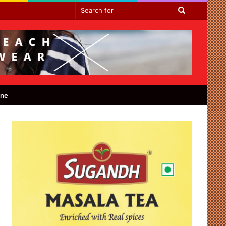
Search
for
ine