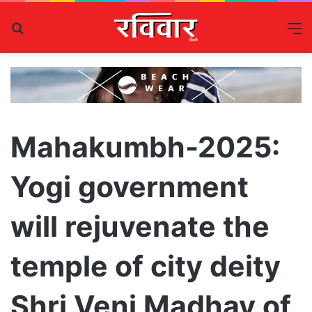
Search
M
for
Mahakumbh-2025:
Yogi government
will rejuvenate the
temple of city deity
Shri Veni Madhav of