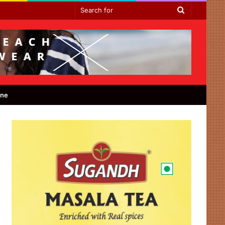
Search
for
ine