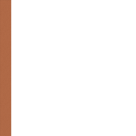
मुखर
योगी
और
अखिलेश
की
सियासी
कसमकस
August 8, 2026
र पर नाराजगी के सियासी मायने
मुखर योगी और अखिलेश की सियासी