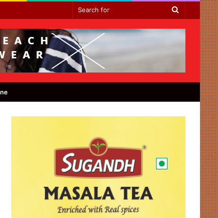
Search
for
ine