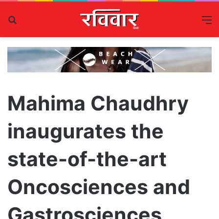
Search
M
for
Mahima Chaudhry
inaugurates the
state-of-the-art
Oncosciences and
Gastrosciences