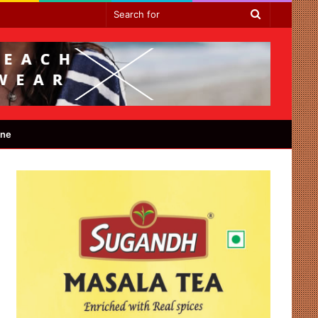
Search
for
ine