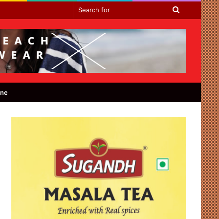
Search
for
ine