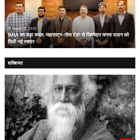
कदम:
भा
महाराष्ट्र–
ची
गोवा
संब
FIP
से
August 9, 2026
IMIA का बड़ा कदम: महाराष्ट्र–गोवा FIP से जिम्मेदार मत्स्य पालन को
जिम्मेदार
मिली नई रफ्तार
मत्स्य
पालन
को
मिली
शख्शियत
नई
रफ्तार