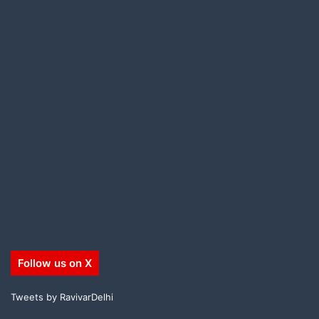
Follow us on X
Tweets by RavivarDelhi